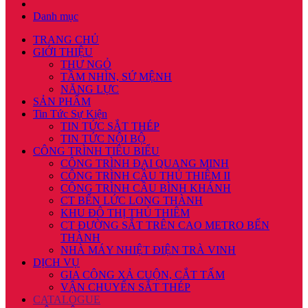
Danh mục
TRANG CHỦ
GIỚI THIỆU
THƯ NGỎ
TẦM NHÌN, SỨ MỆNH
NĂNG LỰC
SẢN PHẨM
Tin Tức Sự Kiện
TIN TỨC SẮT THÉP
TIN TỨC NỘI BỘ
CÔNG TRÌNH TIÊU BIỂU
CÔNG TRÌNH ĐẠI QUANG MINH
CÔNG TRÌNH CẦU THỦ THIÊM II
CÔNG TRÌNH CẦU BÌNH KHÁNH
CT BẾN LỨC LONG THÀNH
KHU ĐÔ THỊ THỦ THIÊM
CT ĐƯỜNG SẮT TRÊN CAO METRO BẾN
THÀNH
NHÀ MÁY NHIỆT ĐIỆN TRÀ VINH
DỊCH VỤ
GIA CÔNG XẢ CUỘN, CẮT TẤM
VẬN CHUYỂN SẮT THÉP
CATALOGUE