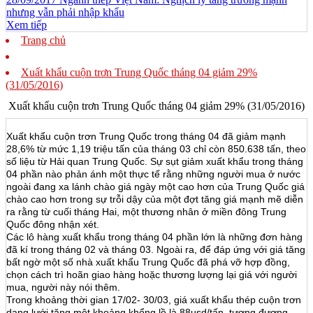
nhưng vẫn phải nhập khẩu
Xem tiếp
Trang chủ
Xuất khẩu cuộn trơn Trung Quốc tháng 04 giảm 29%
(31/05/2016)
Xuất khẩu cuộn trơn Trung Quốc tháng 04 giảm 29% (31/05/2016)
Xuất khẩu cuộn trơn Trung Quốc trong tháng 04 đã giảm mạnh
28,6% từ mức 1,19 triệu tấn của tháng 03 chỉ còn 850.638 tấn, theo
số liệu từ Hải quan Trung Quốc. Sự sụt giảm xuất khẩu trong tháng
04 phần nào phản ánh một thực tế rằng những người mua ở nước
ngoài đang xa lánh chào giá ngày một cao hơn của Trung Quốc giá
chào cao hơn trong sự trỗi dậy của một đợt tăng giá mạnh mẽ diễn
ra rằng từ cuối tháng Hai, một thương nhân ở miền đông Trung
Quốc đông nhận xét.
Các lô hàng xuất khẩu trong tháng 04 phần lớn là những đơn hàng
đã kí trong tháng 02 và tháng 03. Ngoài ra, để đáp ứng với giá tăng
bất ngờ một số nhà xuất khẩu Trung Quốc đã phá vỡ hợp đồng,
chọn cách trì hoãn giao hàng hoặc thương lượng lại giá với người
mua, người này nói thêm.
Trong khoảng thời gian 17/02- 30/03, giá xuất khẩu thép cuộn trơn
dạng lưới tăng một khoảng khổng lồ là 88usd/tấn, tương đương