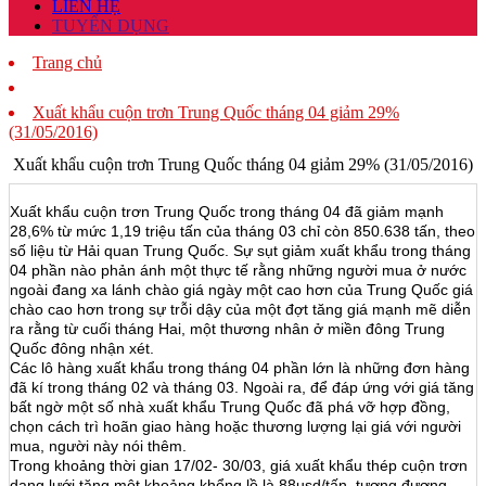
LIÊN HỆ
TUYỂN DỤNG
Trang chủ
Xuất khẩu cuộn trơn Trung Quốc tháng 04 giảm 29%
(31/05/2016)
Xuất khẩu cuộn trơn Trung Quốc tháng 04 giảm 29% (31/05/2016)
Xuất khẩu cuộn trơn Trung Quốc trong tháng 04 đã giảm mạnh
28,6% từ mức 1,19 triệu tấn của tháng 03 chỉ còn 850.638 tấn, theo
số liệu từ Hải quan Trung Quốc. Sự sụt giảm xuất khẩu trong tháng
04 phần nào phản ánh một thực tế rằng những người mua ở nước
ngoài đang xa lánh chào giá ngày một cao hơn của Trung Quốc giá
chào cao hơn trong sự trỗi dậy của một đợt tăng giá mạnh mẽ diễn
ra rằng từ cuối tháng Hai, một thương nhân ở miền đông Trung
Quốc đông nhận xét.
Các lô hàng xuất khẩu trong tháng 04 phần lớn là những đơn hàng
đã kí trong tháng 02 và tháng 03. Ngoài ra, để đáp ứng với giá tăng
bất ngờ một số nhà xuất khẩu Trung Quốc đã phá vỡ hợp đồng,
chọn cách trì hoãn giao hàng hoặc thương lượng lại giá với người
mua, người này nói thêm.
Trong khoảng thời gian 17/02- 30/03, giá xuất khẩu thép cuộn trơn
dạng lưới tăng một khoảng khổng lồ là 88usd/tấn, tương đương