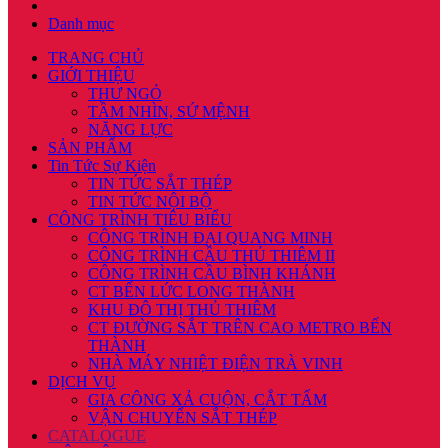
Danh mục
TRANG CHỦ
GIỚI THIỆU
THƯ NGỎ
TẦM NHÌN, SỨ MỆNH
NĂNG LỰC
SẢN PHẨM
Tin Tức Sự Kiện
TIN TỨC SẮT THÉP
TIN TỨC NỘI BỘ
CÔNG TRÌNH TIÊU BIỂU
CÔNG TRÌNH ĐẠI QUANG MINH
CÔNG TRÌNH CẦU THỦ THIÊM II
CÔNG TRÌNH CẦU BÌNH KHÁNH
CT BẾN LỨC LONG THÀNH
KHU ĐÔ THỊ THỦ THIÊM
CT ĐƯỜNG SẮT TRÊN CAO METRO BẾN
THÀNH
NHÀ MÁY NHIỆT ĐIỆN TRÀ VINH
DỊCH VỤ
GIA CÔNG XẢ CUỘN, CẮT TẤM
VẬN CHUYỂN SẮT THÉP
CATALOGUE