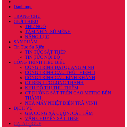
Danh mục
TRANG CHỦ
GIỚI THIỆU
THƯ NGỎ
TẦM NHÌN, SỨ MỆNH
NĂNG LỰC
SẢN PHẨM
Tin Tức Sự Kiện
TIN TỨC SẮT THÉP
TIN TỨC NỘI BỘ
CÔNG TRÌNH TIÊU BIỂU
CÔNG TRÌNH ĐẠI QUANG MINH
CÔNG TRÌNH CẦU THỦ THIÊM II
CÔNG TRÌNH CẦU BÌNH KHÁNH
CT BẾN LỨC LONG THÀNH
KHU ĐÔ THỊ THỦ THIÊM
CT ĐƯỜNG SẮT TRÊN CAO METRO BẾN
THÀNH
NHÀ MÁY NHIỆT ĐIỆN TRÀ VINH
DỊCH VỤ
GIA CÔNG XẢ CUỘN, CẮT TẤM
VẬN CHUYỂN SẮT THÉP
CATALOGUE