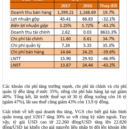
Các khoản chi phí tăng trưởng mạnh, chi phí tài chính và chi phí
quản lý đều tăng ở mức 35%, riêng chi phí bán hàng lại sụt giảm
40%. Tổng kết, lãi trước thuế sụt từ 30 tỷ đồng xuống còn 16 tỷ
(giảm 47%), lãi sau thuế cũng giảm 43% còn 13,9 tỷ đồng.
Giải trình về kết quả doanh thu tăng, VGS cho biết giá bán bình
quân trong quý I/2017 tăng 30% so với cùng kỳ năm ngoái. Tuy
vậy, tỷ giá USD cao từ 22.260 đồng/USD tăng lên 22.820
đồng/USD lại khiến cho giá nguyên liệu nhập bị đội lên khoản lớn