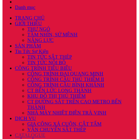
Danh mục
TRANG CHỦ
GIỚI THIỆU
THƯ NGỎ
TẦM NHÌN, SỨ MỆNH
NĂNG LỰC
SẢN PHẨM
Tin Tức Sự Kiện
TIN TỨC SẮT THÉP
TIN TỨC NỘI BỘ
CÔNG TRÌNH TIÊU BIỂU
CÔNG TRÌNH ĐẠI QUANG MINH
CÔNG TRÌNH CẦU THỦ THIÊM II
CÔNG TRÌNH CẦU BÌNH KHÁNH
CT BẾN LỨC LONG THÀNH
KHU ĐÔ THỊ THỦ THIÊM
CT ĐƯỜNG SẮT TRÊN CAO METRO BẾN
THÀNH
NHÀ MÁY NHIỆT ĐIỆN TRÀ VINH
DỊCH VỤ
GIA CÔNG XẢ CUỘN, CẮT TẤM
VẬN CHUYỂN SẮT THÉP
CATALOGUE