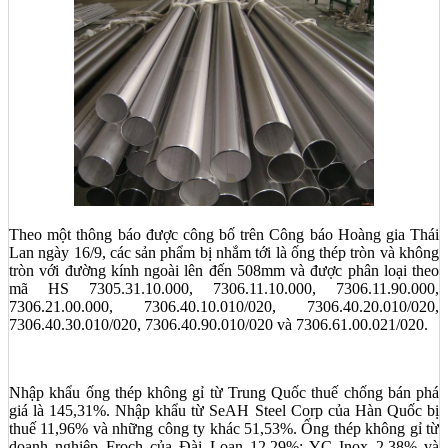
Theo một thông báo được công bố trên Công báo Hoàng gia Thái
Lan ngày 16/9, các sản phẩm bị nhắm tới là ống thép tròn và không
tròn với đường kính ngoài lên đến 508mm và được phân loại theo
mã HS 7305.31.10.000, 7306.11.10.000, 7306.11.90.000,
7306.21.00.000, 7306.40.10.010/020, 7306.40.20.010/020,
7306.40.30.010/020, 7306.40.90.010/020 và 7306.61.00.021/020.
Nhập khẩu ống thép không gỉ từ Trung Quốc thuế chống bán phá
giá là 145,31%. Nhập khẩu từ SeAH Steel Corp của Hàn Quốc bị
thuế 11,96% và những công ty khác 51,53%. Ống thép không gỉ từ
doanh nghiệp Froch của Đài Loan 12,29%; YC Inox 2,38% và