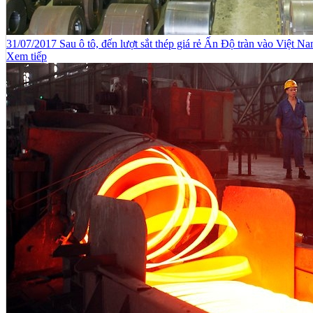
31/07/2017 Sau ô tô, đến lượt sắt thép giá rẻ Ấn Độ tràn vào Việt N
Xem tiếp