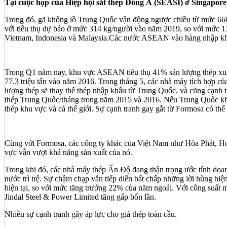
Tại cuộc họp của Hiệp hội sắt thép Đông Á (SEASI) ở Singapore 
Trong đó, gã khổng lồ Trung Quốc vận động ngược chiều từ mức 660
với tiêu thụ dự báo ở mức 314 kg/người vào năm 2019, so với mức 1
Vietnam, Indonesia và Malaysia.Các nước ASEAN vào hàng nhập khẩu, 
Trong Q1 năm nay, khu vực ASEAN tiêu thụ 41% sản lượng thép xuấ
77.3 triệu tấn vào năm 2016. Trong tháng 5,
các nhà máy tích hợp củ
lượng thép sẽ thay thế thép nhập khẩu từ Trung Quốc, và cũng cạnh 
thép Trung Quốc/tháng trong năm 2015 và 2016. Nếu Trung Quốc khôn
thép khu vực và cả thế giới. Sự cạnh tranh gay gắt từ Formosa có thể
Cùng với Formosa, các công ty khác của Việt Nam như Hòa Phát, Hoa 
vực vẫn vượt khả năng sản xuất của nó.
Trong khi đó, các nhà máy thép Ấn Độ đang thận trọng ước tính doanh
nước trì trệ. Sự chậm chạp vẫn tiếp diễn bất chấp những lời hùng bi
hiện tại, so với mức tăng trưởng 22% của năm ngoái. Với công suất 
Jindal Steel & Power Limited tăng gấp bốn lần.
Nhiều sự cạnh tranh gây áp lực cho giá thép toàn cầu.