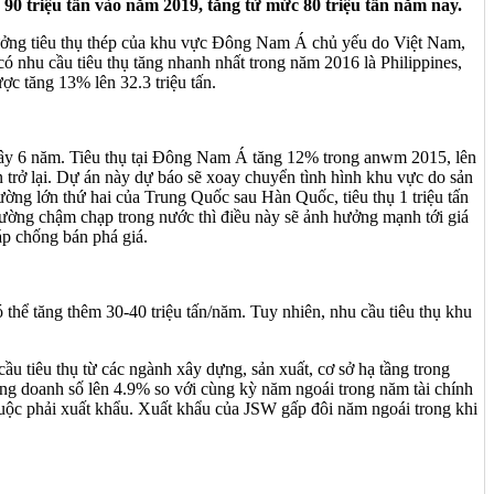
90 triệu tấn vào năm 2019, tăng từ mức 80 triệu tấn năm nay.
rưởng tiêu thụ thép của khu vực Đông Nam Á chủ yếu do Việt Nam,
nhu cầu tiêu thụ tăng nhanh nhất trong năm 2016 là Philippines,
c tăng 13% lên 32.3 triệu tấn.
ây 6 năm. Tiêu thụ tại Đông Nam Á tăng 12% trong anwm 2015, lên
 trở lại. Dự án này dự báo sẽ xoay chuyển tình hình khu vực do sản
ờng lớn thứ hai của Trung Quốc sau Hàn Quốc, tiêu thụ 1 triệu tấn
ường chậm chạp trong nước thì điều này sẽ ảnh hưởng mạnh tới giá
áp chống bán phá giá.
hể tăng thêm 30-40 triệu tấn/năm. Tuy nhiên, nhu cầu tiêu thụ khu
ầu tiêu thụ từ các ngành xây dựng, sản xuất, cơ sở hạ tầng trong
ăng doanh số lên 4.9% so với cùng kỳ năm ngoái trong năm tài chính
buộc phải xuất khẩu. Xuất khẩu của JSW gấp đôi năm ngoái trong khi