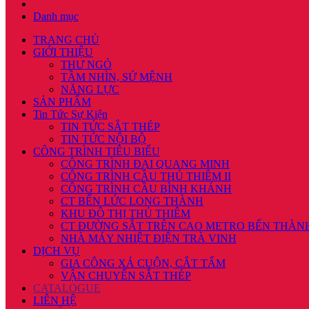
Danh mục
TRANG CHỦ
GIỚI THIỆU
THƯ NGỎ
TẦM NHÌN, SỨ MỆNH
NĂNG LỰC
SẢN PHẨM
Tin Tức Sự Kiện
TIN TỨC SẮT THÉP
TIN TỨC NỘI BỘ
CÔNG TRÌNH TIÊU BIỂU
CÔNG TRÌNH ĐẠI QUANG MINH
CÔNG TRÌNH CẦU THỦ THIÊM II
CÔNG TRÌNH CẦU BÌNH KHÁNH
CT BẾN LỨC LONG THÀNH
KHU ĐÔ THỊ THỦ THIÊM
CT ĐƯỜNG SẮT TRÊN CAO METRO BẾN THÀN
NHÀ MÁY NHIỆT ĐIỆN TRÀ VINH
DỊCH VỤ
GIA CÔNG XẢ CUỘN, CẮT TẤM
VẬN CHUYỂN SẮT THÉP
CATALOGUE
LIÊN HỆ