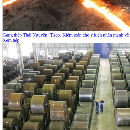
Gang thép Thái Nguyên (Tisco) Kiểm toán cho ý kiến nhấn mạnh về 
Xem tiếp