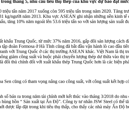
trong tháng 5, nhu cầu tiêu thụ thép của khu vực dự báo đạt mức 
 triệu tấn năm 2017 xuống còn 595 triệu tấn trong năm 2020. Tăng t
31 kg/người năm 2013. Khu vực ASEAN ghi nhận những nền kinh tế có 
tăng 10% năm ngoái lên 53.6 triệu tấn so với sản lượng sản xuất đượ
t khẩu Trung Quốc, từ mức 37% năm 2016, gấp đôi sản lượng cách đ
a tập đoàn Formosa ở Hà Tĩnh cũng đã bắt đầu vận hành lò cao đầu tiên
tranh với Trung Quốc ở các thị trường ASEAN khác. Việt Nam là thị trư
g giảm công suất và buộc phải chuyển lượng thép dư thừa vào thị tr
 là đối thủ chính đối với xuất khẩu thép Trung Quốc hơn là các biện ph
Sen cũng có tham vọng nâng cao công suất, với công suất kết hợp có t
 số bán ra trong năm tài chính mới kết thúc vào tháng 3/2018 do nhu c
ện hùng hồn “ Sản xuất tại Ấn Độ”. Công ty tư nhân JSW Steel có thể t
mới được lắp đặt trong khi tiêu thụ thấp, cho thấy các nhà máy Ấn Độ 