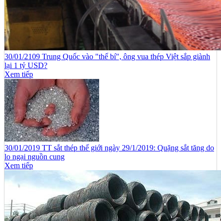
30/01/2109 Trung Quốc vào "thế bí", ông vua thép Việt sắp giành
lại 1 tỷ USD?
Xem tiếp
30/01/2019 TT sắt thép thế giới ngày 29/1/2019: Quặng sắt tăng do
lo ngại nguồn cung
Xem tiếp