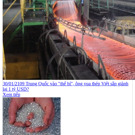
30/01/2109 Trung Quốc vào "thế bí", ông vua thép Việt sắp giành
lại 1 tỷ USD?
Xem tiếp