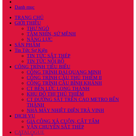
Danh mục
TRANG CHỦ
GIỚI THIỆU
THƯ NGỎ
TẦM NHÌN, SỨ MỆNH
NĂNG LỰC
SẢN PHẨM
Tin Tức Sự Kiện
TIN TỨC SẮT THÉP
TIN TỨC NỘI BỘ
CÔNG TRÌNH TIÊU BIỂU
CÔNG TRÌNH ĐẠI QUANG MINH
CÔNG TRÌNH CẦU THỦ THIÊM II
CÔNG TRÌNH CẦU BÌNH KHÁNH
CT BẾN LỨC LONG THÀNH
KHU ĐÔ THỊ THỦ THIÊM
CT ĐƯỜNG SẮT TRÊN CAO METRO BẾN
THÀNH
NHÀ MÁY NHIỆT ĐIỆN TRÀ VINH
DỊCH VỤ
GIA CÔNG XẢ CUỘN, CẮT TẤM
VẬN CHUYỂN SẮT THÉP
CATALOGUE