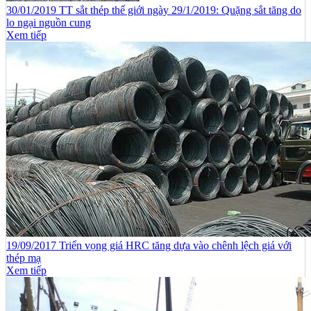
30/01/2019 TT sắt thép thế giới ngày 29/1/2019: Quặng sắt tăng do
lo ngại nguồn cung
Xem tiếp
19/09/2017 Triển vọng giá HRC tăng dựa vào chênh lệch giá với
thép mạ
Xem tiếp