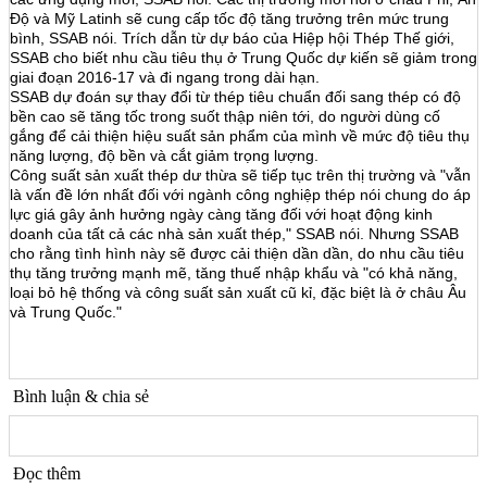
Độ và Mỹ Latinh sẽ cung cấp tốc độ tăng trưởng trên mức trung
bình, SSAB nói. Trích dẫn từ dự báo của Hiệp hội Thép Thế giới,
SSAB cho biết nhu cầu tiêu thụ ở Trung Quốc dự kiến ​​sẽ giảm trong
giai đoạn 2016-17 và đi ngang trong dài hạn.
SSAB dự đoán sự thay đổi từ thép tiêu chuẩn đối sang thép có độ
bền cao sẽ tăng tốc trong suốt thập niên tới, do người dùng cố
gắng để cải thiện hiệu suất sản phẩm của mình về mức độ tiêu thụ
năng lượng, độ bền và cắt giảm trọng lượng.
Công suất sản xuất thép dư thừa sẽ tiếp tục trên thị trường và "vẫn
là vấn đề lớn nhất đối với ngành công nghiệp thép nói chung do áp
lực giá gây ảnh hưởng ngày càng tăng đối với hoạt động kinh
doanh của tất cả các nhà sản xuất thép," SSAB nói. Nhưng SSAB
cho rằng tình hình này sẽ được cải thiện dần dần, do nhu cầu tiêu
thụ tăng trưởng mạnh mẽ, tăng thuế nhập khẩu và "có khả năng,
loại bỏ hệ thống và công suất sản xuất cũ kỉ, đặc biệt là ở châu Âu
và Trung Quốc."
Bình luận & chia sẻ
Đọc thêm