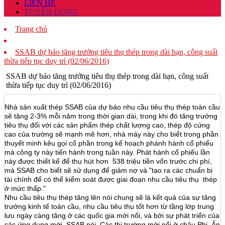
LIÊN HỆ
TUYỂN DỤNG
Trang chủ
SSAB dự báo tăng trưởng tiêu thụ thép trong dài hạn, công suất
thừa tiếp tục duy trì (02/06/2016)
SSAB dự báo tăng trưởng tiêu thụ thép trong dài hạn, công suất
thừa tiếp tục duy trì (02/06/2016)
Nhà sản xuất thép SSAB của dự báo ​​nhu cầu tiêu thụ thép toàn cầu
sẽ tăng 2-3% mỗi năm trong thời gian dài, trong khi đó tăng trưởng
tiêu thụ đối với các sản phẩm thép chất lượng cao, thép độ cứng
cao của trường sẽ mạnh mẽ hơn, nhà máy này cho biết trong phần
thuyết minh kêu gọi cổ phần trong kế hoạch phánh hành cổ phiếu
mà công ty này tiến hành trong tuần này. Phát hành cổ phiếu lần
này được thiết kế để thu hút hơn 538 triệu tiền vốn trước chi phí,
mà SSAB cho biết sẽ sử dụng để giảm nợ và "tạo ra các chuẩn bị
tài chính để có thể kiểm soát được giai đoạn nhu cầu tiêu thụ thép
ở mức thấp."
Nhu cầu tiêu thụ thép tăng lên nói chung sẽ là kết quả của sự tăng
trưởng kinh tế toàn cầu, nhu cầu tiêu thụ tốt hơn từ tầng lớp trung
lưu ngày càng tăng ở các quốc gia mới nổi, và bởi sự phát triển của
các ứng dụng mới, SSAB nói. Các thị trường mới nổi ở châu Phi, Ấn