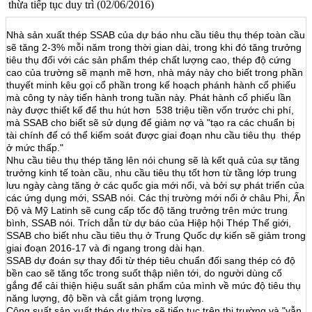
thừa tiếp tục duy trì (02/06/2016)
Nhà sản xuất thép SSAB của dự báo ​​nhu cầu tiêu thụ thép toàn cầu
sẽ tăng 2-3% mỗi năm trong thời gian dài, trong khi đó tăng trưởng
tiêu thụ đối với các sản phẩm thép chất lượng cao, thép độ cứng
cao của trường sẽ mạnh mẽ hơn, nhà máy này cho biết trong phần
thuyết minh kêu gọi cổ phần trong kế hoạch phánh hành cổ phiếu
mà công ty này tiến hành trong tuần này. Phát hành cổ phiếu lần
này được thiết kế để thu hút hơn 538 triệu tiền vốn trước chi phí,
mà SSAB cho biết sẽ sử dụng để giảm nợ và "tạo ra các chuẩn bị
tài chính để có thể kiểm soát được giai đoạn nhu cầu tiêu thụ thép
ở mức thấp."
Nhu cầu tiêu thụ thép tăng lên nói chung sẽ là kết quả của sự tăng
trưởng kinh tế toàn cầu, nhu cầu tiêu thụ tốt hơn từ tầng lớp trung
lưu ngày càng tăng ở các quốc gia mới nổi, và bởi sự phát triển của
các ứng dụng mới, SSAB nói. Các thị trường mới nổi ở châu Phi, Ấn
Độ và Mỹ Latinh sẽ cung cấp tốc độ tăng trưởng trên mức trung
bình, SSAB nói. Trích dẫn từ dự báo của Hiệp hội Thép Thế giới,
SSAB cho biết nhu cầu tiêu thụ ở Trung Quốc dự kiến ​​sẽ giảm trong
giai đoạn 2016-17 và đi ngang trong dài hạn.
SSAB dự đoán sự thay đổi từ thép tiêu chuẩn đối sang thép có độ
bền cao sẽ tăng tốc trong suốt thập niên tới, do người dùng cố
gắng để cải thiện hiệu suất sản phẩm của mình về mức độ tiêu thụ
năng lượng, độ bền và cắt giảm trọng lượng.
Công suất sản xuất thép dư thừa sẽ tiếp tục trên thị trường và "vẫn