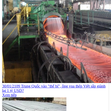
30/01/2109 Trung Quốc vào "thế bí", ông vua thép Việt sắp giành
lại 1 tỷ USD?
Xem tiếp