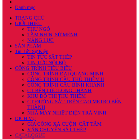
Danh mục
TRANG CHỦ
GIỚI THIỆU
THƯ NGỎ
TẦM NHÌN, SỨ MỆNH
NĂNG LỰC
SẢN PHẨM
Tin Tức Sự Kiện
TIN TỨC SẮT THÉP
TIN TỨC NỘI BỘ
CÔNG TRÌNH TIÊU BIỂU
CÔNG TRÌNH ĐẠI QUANG MINH
CÔNG TRÌNH CẦU THỦ THIÊM II
CÔNG TRÌNH CẦU BÌNH KHÁNH
CT BẾN LỨC LONG THÀNH
KHU ĐÔ THỊ THỦ THIÊM
CT ĐƯỜNG SẮT TRÊN CAO METRO BẾN
THÀNH
NHÀ MÁY NHIỆT ĐIỆN TRÀ VINH
DỊCH VỤ
GIA CÔNG XẢ CUỘN, CẮT TẤM
VẬN CHUYỂN SẮT THÉP
CATALOGUE