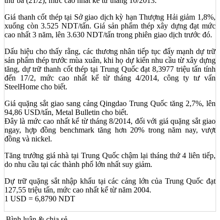
thứ ba (21/2), mức cao nhất kể từ tháng 10/2013.
Giá thanh cốt thép tại Sở giao dịch kỳ hạn Thượng Hải giảm 1,8%,
xuống còn 3.525 NDT/tấn. Giá sản phẩm thép xây dựng đạt mức
cao nhất 3 năm, lên 3.630 NDT/tấn trong phiên giao dịch trước đó.
Dấu hiệu cho thấy rằng, các thương nhân tiếp tục đẩy mạnh dự trữ
sản phẩm thép trước mùa xuân, khi họ dự kiến nhu cầu từ xây dựng
tăng, dự trữ thanh cốt thép tại Trung Quốc đạt 8,3977 triệu tấn tính
đến 17/2, mức cao nhất kể từ tháng 4/2014, công ty tư vấn
SteelHome cho biết.
Giá quặng sắt giao sang cảng Qingdao Trung Quốc tăng 2,7%, lên
94,86 USD/tấn, Metal Bulletin cho biết.
Đây là mức cao nhất kể từ tháng 8/2014, đối với giá quặng sắt giao
ngay, hợp đồng benchmark tăng hơn 20% trong năm nay, vượt
đồng và nickel.
Tăng trưởng giá nhà tại Trung Quốc chậm lại tháng thứ 4 liên tiếp,
do nhu cầu tại các thành phố lớn nhất suy giảm.
Dự trữ quặng sắt nhập khẩu tại các cảng lớn của Trung Quốc đạt
127,55 triệu tấn, mức cao nhất kể từ năm 2004.
1 USD = 6,8790 NDT
Bình luận & chia sẻ