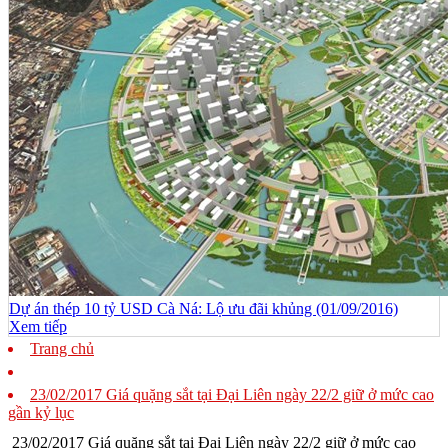
Dự án thép 10 tỷ USD Cà Ná: Lộ ưu đãi khủng (01/09/2016)
Xem tiếp
Trang chủ
23/02/2017 Giá quặng sắt tại Đại Liên ngày 22/2 giữ ở mức cao
gần kỷ lục
23/02/2017 Giá quặng sắt tại Đại Liên ngày 22/2 giữ ở mức cao