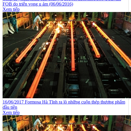
FOB do triển vọng u ám (06/06/2016)
Xem tiếp
16/06/2017 Formosa Hà Tĩnh ra lò những cuộn thép thương phẩm
đầu tiên
Xem tiếp