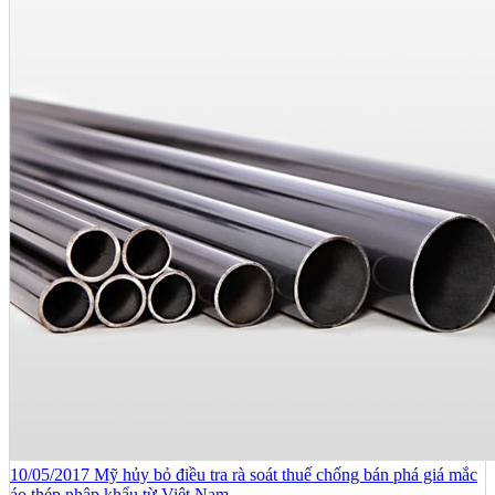
10/05/2017 Mỹ hủy bỏ điều tra rà soát thuế chống bán phá giá mắc
áo thép nhập khẩu từ Việt Nam