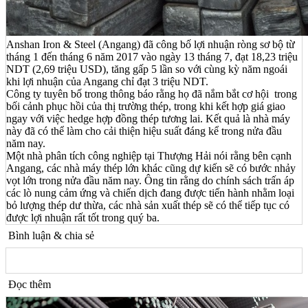
Anshan Iron & Steel (Angang) đã công bố lợi nhuận ròng sơ bộ từ
tháng 1 đến tháng 6 năm 2017 vào ngày 13 tháng 7, đạt 18,23 triệu
NDT (2,69 triệu USD), tăng gấp 5 lần so với cùng kỳ năm ngoái
khi lợi nhuận của Angang chỉ đạt 3 triệu NDT.
Công ty tuyên bố trong thông báo rằng họ đã nắm bắt cơ hội trong
bối cảnh phục hồi của thị trường thép, trong khi kết hợp giá giao
ngay với việc hedge hợp đồng thép tương lai. Kết quả là nhà máy
này đã có thể làm cho cải thiện hiệu suất đáng kể trong nửa đầu
năm nay.
Một nhà phân tích công nghiệp tại Thượng Hải nói rằng bên cạnh
Angang, các nhà máy thép lớn khác cũng dự kiến sẽ có bước nhảy
vọt lớn trong nửa đầu năm nay. Ông tin rằng do chính sách trấn áp
các lò nung cảm ứng và chiến dịch đang được tiến hành nhằm loại
bỏ lượng thép dư thừa, các nhà sản xuất thép sẽ có thể tiếp tục có
được lợi nhuận rất tốt trong quý ba.
Bình luận & chia sẻ
Đọc thêm