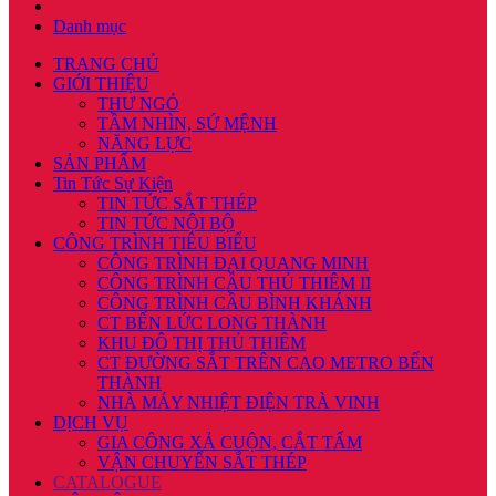
Danh mục
TRANG CHỦ
GIỚI THIỆU
THƯ NGỎ
TẦM NHÌN, SỨ MỆNH
NĂNG LỰC
SẢN PHẨM
Tin Tức Sự Kiện
TIN TỨC SẮT THÉP
TIN TỨC NỘI BỘ
CÔNG TRÌNH TIÊU BIỂU
CÔNG TRÌNH ĐẠI QUANG MINH
CÔNG TRÌNH CẦU THỦ THIÊM II
CÔNG TRÌNH CẦU BÌNH KHÁNH
CT BẾN LỨC LONG THÀNH
KHU ĐÔ THỊ THỦ THIÊM
CT ĐƯỜNG SẮT TRÊN CAO METRO BẾN
THÀNH
NHÀ MÁY NHIỆT ĐIỆN TRÀ VINH
DỊCH VỤ
GIA CÔNG XẢ CUỘN, CẮT TẤM
VẬN CHUYỂN SẮT THÉP
CATALOGUE