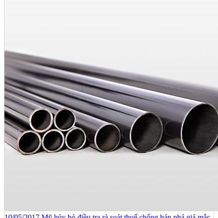
10/05/2017 Mỹ hủy bỏ điều tra rà soát thuế chống bán phá giá mắc