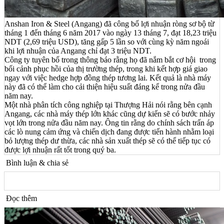
Anshan Iron & Steel (Angang) đã công bố lợi nhuận ròng sơ bộ từ
tháng 1 đến tháng 6 năm 2017 vào ngày 13 tháng 7, đạt 18,23 triệu
NDT (2,69 triệu USD), tăng gấp 5 lần so với cùng kỳ năm ngoái
khi lợi nhuận của Angang chỉ đạt 3 triệu NDT.
Công ty tuyên bố trong thông báo rằng họ đã nắm bắt cơ hội trong
bối cảnh phục hồi của thị trường thép, trong khi kết hợp giá giao
ngay với việc hedge hợp đồng thép tương lai. Kết quả là nhà máy
này đã có thể làm cho cải thiện hiệu suất đáng kể trong nửa đầu
năm nay.
Một nhà phân tích công nghiệp tại Thượng Hải nói rằng bên cạnh
Angang, các nhà máy thép lớn khác cũng dự kiến sẽ có bước nhảy
vọt lớn trong nửa đầu năm nay. Ông tin rằng do chính sách trấn áp
các lò nung cảm ứng và chiến dịch đang được tiến hành nhằm loại
bỏ lượng thép dư thừa, các nhà sản xuất thép sẽ có thể tiếp tục có
được lợi nhuận rất tốt trong quý ba.
Bình luận & chia sẻ
Đọc thêm