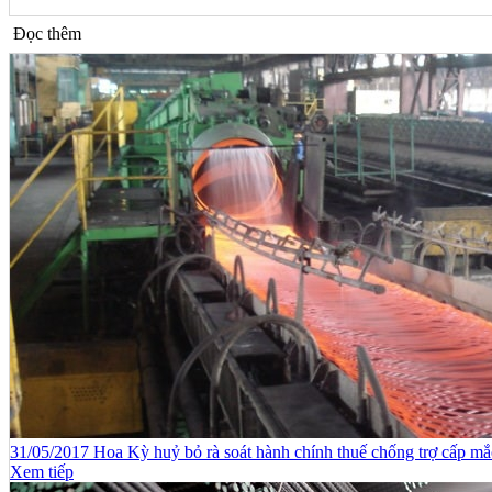
Đọc thêm
31/05/2017 Hoa Kỳ huỷ bỏ rà soát hành chính thuế chống trợ cấp 
Xem tiếp