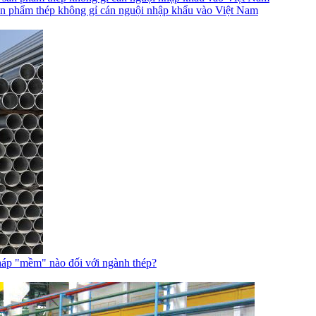
 sản phẩm thép không gỉ cán nguội nhập khẩu vào Việt Nam
háp "mềm" nào đối với ngành thép?