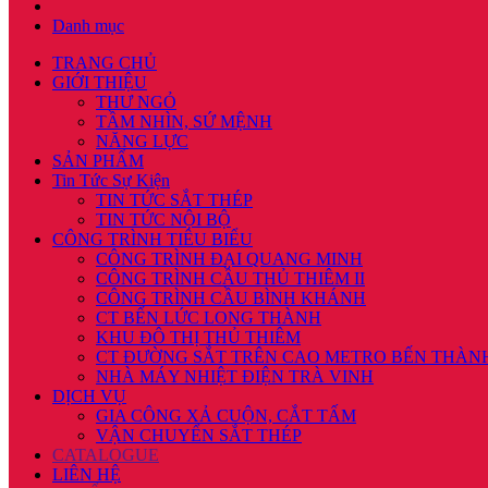
Danh mục
TRANG CHỦ
GIỚI THIỆU
THƯ NGỎ
TẦM NHÌN, SỨ MỆNH
NĂNG LỰC
SẢN PHẨM
Tin Tức Sự Kiện
TIN TỨC SẮT THÉP
TIN TỨC NỘI BỘ
CÔNG TRÌNH TIÊU BIỂU
CÔNG TRÌNH ĐẠI QUANG MINH
CÔNG TRÌNH CẦU THỦ THIÊM II
CÔNG TRÌNH CẦU BÌNH KHÁNH
CT BẾN LỨC LONG THÀNH
KHU ĐÔ THỊ THỦ THIÊM
CT ĐƯỜNG SẮT TRÊN CAO METRO BẾN THÀN
NHÀ MÁY NHIỆT ĐIỆN TRÀ VINH
DỊCH VỤ
GIA CÔNG XẢ CUỘN, CẮT TẤM
VẬN CHUYỂN SẮT THÉP
CATALOGUE
LIÊN HỆ