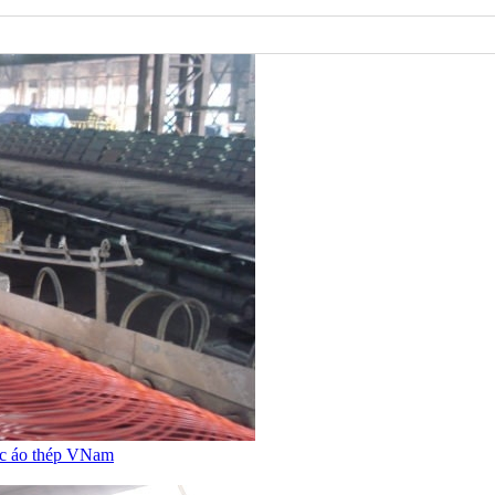
mắc áo thép VNam