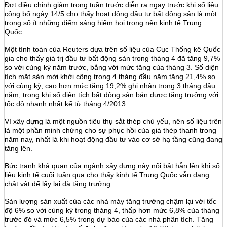
Đợt điều chỉnh giảm trong tuần trước diễn ra ngay trước khi số liệu
công bố ngày 14/5 cho thấy hoạt động đầu tư bất động sản là một
trong số ít những điểm sáng hiếm hoi trong nền kinh tế Trung
Quốc.
Một tính toán của Reuters dựa trên số liệu của Cục Thống kê Quốc
gia cho thấy giá trị đầu tư bất động sản trong tháng 4 đã tăng 9,7%
so với cùng kỳ năm trước, bằng với mức tăng của tháng 3. Số diện
tích mặt sàn mới khởi công trong 4 tháng đầu năm tăng 21,4% so
với cùng kỳ, cao hơn mức tăng 19,2% ghi nhận trong 3 tháng đầu
năm, trong khi số diện tích bất động sản bán được tăng trưởng với
tốc độ nhanh nhất kể từ tháng 4/2013.
Vì xây dựng là một nguồn tiêu thụ sắt thép chủ yếu, nên số liệu trên
là một phần minh chứng cho sự phục hồi của giá thép thanh trong
năm nay, nhất là khi hoạt động đầu tư vào cơ sở hạ tầng cũng đang
tăng lên.
Bức tranh khả quan của ngành xây dựng này nổi bật hẳn lên khi số
liệu kinh tế cuối tuần qua cho thấy kinh tế Trung Quốc vẫn đang
chật vật để lấy lại đà tăng trưởng.
Sản lượng sản xuất của các nhà máy tăng trưởng chậm lại với tốc
độ 6% so với cùng kỳ trong tháng 4, thấp hơn mức 6,8% của tháng
trước đó và mức 6,5% trong dự báo của các nhà phân tích. Tăng