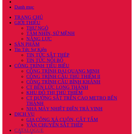
Danh mục
TRANG CHỦ
GIỚI THIỆU
THƯ NGỎ
TẦM NHÌN, SỨ MỆNH
NĂNG LỰC
SẢN PHẨM
Tin Tức Sự Kiện
TIN TỨC SẮT THÉP
TIN TỨC NỘI BỘ
CÔNG TRÌNH TIÊU BIỂU
CÔNG TRÌNH ĐẠI QUANG MINH
CÔNG TRÌNH CẦU THỦ THIÊM II
CÔNG TRÌNH CẦU BÌNH KHÁNH
CT BẾN LỨC LONG THÀNH
KHU ĐÔ THỊ THỦ THIÊM
CT ĐƯỜNG SẮT TRÊN CAO METRO BẾN
THÀNH
NHÀ MÁY NHIỆT ĐIỆN TRÀ VINH
DỊCH VỤ
GIA CÔNG XẢ CUỘN, CẮT TẤM
VẬN CHUYỂN SẮT THÉP
CATALOGUE