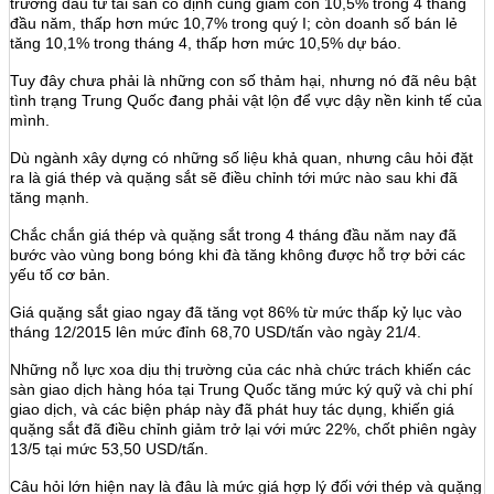
trưởng đầu tư tài sản cố định cũng giảm còn 10,5% trong 4 tháng
đầu năm, thấp hơn mức 10,7% trong quý I; còn doanh số bán lẻ
tăng 10,1% trong tháng 4, thấp hơn mức 10,5% dự báo.
Tuy đây chưa phải là những con số thảm hại, nhưng nó đã nêu bật
tình trạng Trung Quốc đang phải vật lộn để vực dậy nền kinh tế của
mình.
Dù ngành xây dựng có những số liệu khả quan, nhưng câu hỏi đặt
ra là giá thép và quặng sắt sẽ điều chỉnh tới mức nào sau khi đã
tăng mạnh.
Chắc chắn giá thép và quặng sắt trong 4 tháng đầu năm nay đã
bước vào vùng bong bóng khi đà tăng không được hỗ trợ bởi các
yếu tố cơ bản.
Giá quặng sắt giao ngay đã tăng vọt 86% từ mức thấp kỷ lục vào
tháng 12/2015 lên mức đỉnh 68,70 USD/tấn vào ngày 21/4.
Những nỗ lực xoa dịu thị trường của các nhà chức trách khiến các
sàn giao dịch hàng hóa tại Trung Quốc tăng mức ký quỹ và chi phí
giao dịch, và các biện pháp này đã phát huy tác dụng, khiến giá
quặng sắt đã điều chỉnh giảm trở lại với mức 22%, chốt phiên ngày
13/5 tại mức 53,50 USD/tấn.
Câu hỏi lớn hiện nay là đâu là mức giá hợp lý đối với thép và quặng