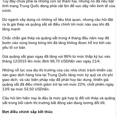
Tuy đây chưa phải là những con số thảm hại, nhưng nó đã nêu bật
tình trạng Trung Quốc đang phải vật lộn để vực dậy nền kinh tế của
mình.
Dù ngành xây dựng có những số liệu khả quan, nhưng câu hỏi đặt
ra là giá thép và quặng sắt sẽ điều chỉnh tới mức nào sau khi đã
tăng mạnh.
Chắc chắn giá thép và quặng sắt trong 4 tháng đầu năm nay đã
bước vào vùng bong bóng khi đà tăng không được hỗ trợ bởi các
yếu tố cơ bản.
Giá quặng sắt giao ngay đã tăng vọt 86% từ mức thấp kỷ lục vào
tháng 12/2015 lên mức đỉnh 68,70 USD/tấn vào ngày 21/4.
Những nỗ lực xoa dịu thị trường của các nhà chức trách khiến các
sàn giao dịch hàng hóa tại Trung Quốc tăng mức ký quỹ và chi phí
giao dịch, và các biện pháp này đã phát huy tác dụng, khiến giá
quặng sắt đã điều chỉnh giảm trở lại với mức 22%, chốt phiên ngày
13/5 tại mức 53,50 USD/tấn.
Câu hỏi lớn hiện nay là đâu là mức giá hợp lý đối với thép và quặng
sắt trong bối cảnh thị trường bất động sản đang tương đối tốt.
Đợt điều chỉnh sắp kết thúc