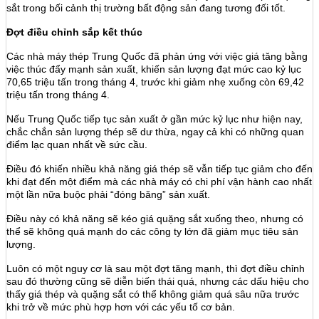
sắt trong bối cảnh thị trường bất động sản đang tương đối tốt.
Đợt điều chỉnh sắp kết thúc
Các nhà máy thép Trung Quốc đã phản ứng với việc giá tăng bằng
việc thúc đẩy mạnh sản xuất, khiến sản lượng đạt mức cao kỷ lục
70,65 triệu tấn trong tháng 4, trước khi giảm nhẹ xuống còn 69,42
triệu tấn trong tháng 4.
Nếu Trung Quốc tiếp tục sản xuất ở gần mức kỷ lục như hiện nay,
chắc chắn sản lượng thép sẽ dư thừa, ngay cả khi có những quan
điểm lạc quan nhất về sức cầu.
Điều đó khiến nhiều khả năng giá thép sẽ vẫn tiếp tục giảm cho đến
khi đạt đến một điểm mà các nhà máy có chi phí vận hành cao nhất
một lần nữa buộc phải “đóng băng” sản xuất.
Điều này có khả năng sẽ kéo giá quặng sắt xuống theo, nhưng có
thể sẽ không quá mạnh do các công ty lớn đã giảm mục tiêu sản
lượng.
Luôn có một nguy cơ là sau một đợt tăng mạnh, thì đợt điều chỉnh
sau đó thường cũng sẽ diễn biến thái quá, nhưng các dấu hiệu cho
thấy giá thép và quặng sắt có thể không giảm quá sâu nữa trước
khi trở về mức phù hợp hơn với các yếu tố cơ bản.