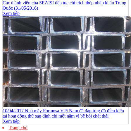
Các thành viên của SEAISI tiếp tục chỉ trích thép nhập khẩu Trung
Quốc (31/05/2016)
Xem tiếp
10/04/2017 Nhà máy Formosa Việt Nam đã đáp ứng đủ điều kiện
tái hoạt động thử sau đình chỉ một năm vì bê bối chất thải
Xem tiếp
Trang chủ